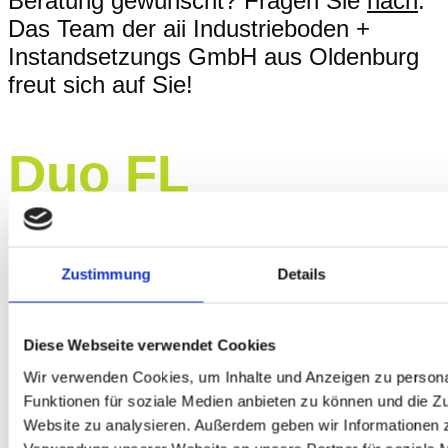
Beratung gewünscht? Fragen Sie
nach
.
Das Team der aii Industrieboden +
Instandsetzungs GmbH aus Oldenburg
freut sich auf Sie!
Duo FL
Die
aii-Oberfläche-DUO-FL
wird ganz
Zustimmung
Details
auf die individuellen Beanspruchungen
abgestimmt. Der
aii-DUO-FL
-Belag ist
ein fugenlos verlegbarer
Diese Webseite verwendet Cookies
kunststoffmodifizierter Fließestrich, der
Wir verwenden Cookies, um Inhalte und Anzeigen zu persona
im Verbund verlegt wird und nach 48
Funktionen für soziale Medien anbieten zu können und die Zu
Stunden voll belastbar ist. Durch nicht
Website zu analysieren. Außerdem geben wir Informationen z