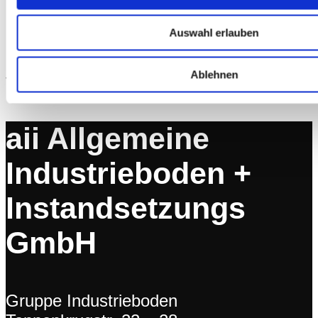
Beratung gewünscht? Fragen Sie
nach
.
Auswahl erlauben
Das Team der aii Industrieboden +
Instandsetzungs GmbH aus Oldenburg
Ablehnen
freut sich auf Sie
aii Allgemeine
Industrieboden +
Instandsetzungs
GmbH
Gruppe Industrieboden