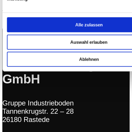
Instandsetzungs GmbH aus Oldenburg
freut sich auf Sie!
Alle zulassen
aii Allgemeine
Auswahl erlauben
Industrieboden +
Ablehnen
Instandsetzungs
GmbH
Gruppe Industrieboden
Tannenkrugstr. 22 – 28
26180 Rastede