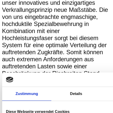
unser innovatives und einzigartiges
Verkrallungsprinzip neue Maßstäbe. Die
von uns eingebrachte engmaschige,
hochduktile Spezialbewehrung in
Kombination mit einer
Hochleistungsfaser sorgt bei diesem
System für eine optimale Verteilung der
auftretenden Zugkräfte. Somit können
auch extremen Anforderungen aus
auftretenden Lasten sowie einer
Beschränkung der Rissbreiten Stand
gehalten werden. Ideal für alle, die ihrem
Boden alles abverlangen wollen.
Zustimmung
Details
Beratung gewünscht? Fragen Sie
nach
.
Das Team der aii Industrieboden +
Diese Webseite verwendet Cookies