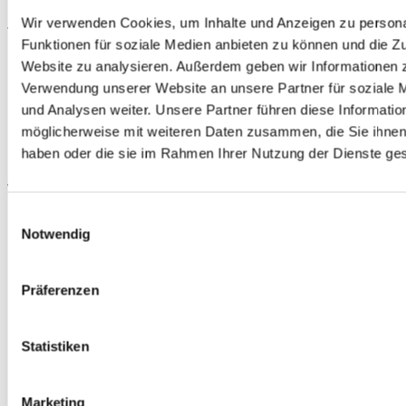
Instandsetzungs GmbH aus Oldenburg
Wir verwenden Cookies, um Inhalte und Anzeigen zu persona
freut sich auf Sie!
Funktionen für soziale Medien anbieten zu können und die Zu
Website zu analysieren. Außerdem geben wir Informationen z
Verwendung unserer Website an unsere Partner für soziale
Statisch
und Analysen weiter. Unsere Partner führen diese Informatio
möglicherweise mit weiteren Daten zusammen, die Sie ihnen 
haben oder die sie im Rahmen Ihrer Nutzung der Dienste g
Wir erstellen für die Bodenplatte Ihrer
Halle eine statische Berechnung. Die
Einwilligungsauswahl
Notwendig
gemessenen Werte nehmen wir in
unsere Planung auf und können mit dem
aii-System-Statisch alle Anforderungen
Präferenzen
optimal erfüllen.
Statistiken
Beratung gewünscht? Fragen Sie
nach
.
Das Team der aii Industrieboden +
Marketing